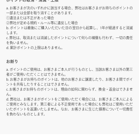
ポイントの取消・消滅・上限
a. お客さまが次のいずれかに該当する場合、弊社はお客さまがお持ちのポイントの
一部または全部を取り消すことがあります。
①違法または不正があった場合
②弊社が定める規約・ルール等に違反した場合
b. ポイントは最後にご購入いただいた日の翌日から起算し、1年が経過すると消滅
します。
c. 弊社は、取消または消滅したポイントについて何らの補償も行わず、一切の責任
を負いません。
d. 累計ポイントの上限はありません。
お断り
a. ポイントのご使用は、お客さまご本人が行うものとし、当該お客さま以外の第三
者がご使用いただくことはできません。
b. お客さまがお持ちのポイントは、他のお客さまに譲渡したり、お客さま間でポイ
ントを共有したりすることはできません。
c. お客さまがお持ちのポイントは、理由の如何に関わらず、換金・返金はできませ
ん。
d. 弊社は、お客さまがポイントをご使用いただく場合には、お客さまご本人による
ご使用とみなします。第三者による不正使用であった場合にも弊社はご使用いただ
いたポイントを返還いたしません。なお、お客さまに生じた損害について一切責任
を負わないものとします。