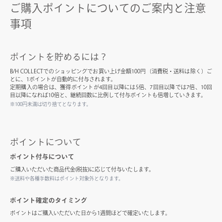
ご購入ポイントについてのご案内と注意
事項
ポイントを貯めるには？
B/H COLLECTでのショッピングでお買い上げ金額100円（消費税・送料は除く）ご
とに、1ポイントが自動的に付与されます。
定期購入の場合は、獲得ポイントが4回目以降には5倍、7回目以降では7倍、10回
目以降になれば10倍と、継続回数に比例して付与ポイントも倍増していきます。
※100円未満は切り捨てとなります。
ポイントについて
ポイント付与について
ご購入いただいた商品代金(税抜)に応じて付与いたします。
※送料や各種手数料はポイント対象外となります。
ポイント確定のタイミング
ポイントはご購入いただいた日から1週間ほどで確定いたします。