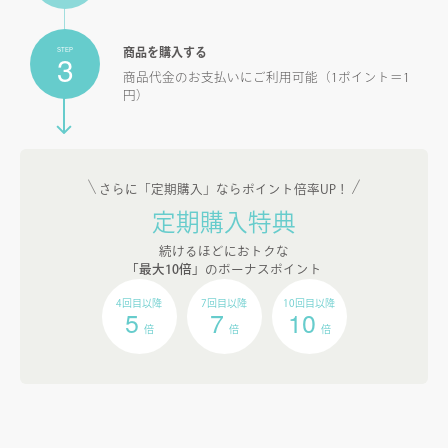
STEP
商品を購入する
3
商品代金のお支払いにご利用可能（1ポイント＝1
円）
さらに「定期購入」ならポイント倍率UP！
定期購入特典
続けるほどにおトクな
「最大10倍」
のボーナスポイント
4回目以降
7回目以降
10回目以降
5
7
10
倍
倍
倍