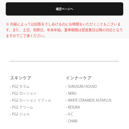
確認ページへ
※ 内容によっては回答をさしあげるのにお時間をいただくこともございま
す。また、土日、祝祭日、年末年始、夏季期間は翌営業日以降の対応となり
ますのでご了承ください。
スキンケア
インナーケア
PG2 セラム
SURUSURU KOUSO
PG2 ローション
NERU
PG2 ローション リフィル
WHITE CERAMIDE ASTAPLUS
PG2 クリーム
RESURA
PG2 ジェル
V.C
CHABI